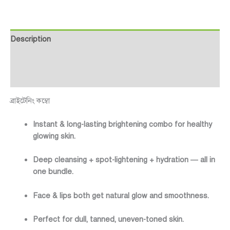
Description
Reviews (0)
More Products
ব্রাইটেনিং কম্বো
Instant & long-lasting brightening combo for healthy
glowing skin.
Deep cleansing + spot-lightening + hydration — all in
one bundle.
Face & lips both get natural glow and smoothness.
Perfect for dull, tanned, uneven-toned skin.