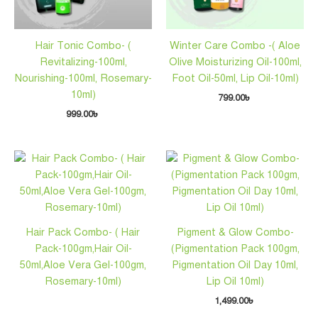
Hair Tonic Combo- (
Winter Care Combo -( Aloe
Revitalizing-100ml,
Olive Moisturizing Oil-100ml,
Nourishing-100ml, Rosemary-
Foot Oil-50ml, Lip Oil-10ml)
10ml)
799.00
৳
999.00
৳
Hair Pack Combo- ( Hair
Pigment & Glow Combo-
Pack-100gm,Hair Oil-
(Pigmentation Pack 100gm,
50ml,Aloe Vera Gel-100gm,
Pigmentation Oil Day 10ml,
Rosemary-10ml)
Lip Oil 10ml)
1,499.00
৳