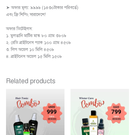
➤ অফার মূল্য: ৯৯৯৳ (১৪৩০টাকার পরিবর্তে)
এবং ফ্রি শিপিং সারাদেশে!
অফার ডিটেইলস:
১. মুলতানি মাটির মাস্ক ৮০ গ্রাম ৩৮০৳
২. রেডি ব্রাইটনেস প্যাক ১০০ গ্রাম ৪৫০৳
৩. লিপ অয়েল ১০ মিলি ৪৫০৳
৪. ব্রাইটনেস অয়েল ১৫ মিলি ১৫০৳
Related products